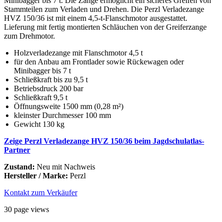
Minibagger bis 7 t. Die Zange ermöglicht ein sicheres Greifen von
Stammteilen zum Verladen und Drehen. Die Perzl Verladezange
HVZ 150/36 ist mit einem 4,5-t-Flanschmotor ausgestattet.
Lieferung mit fertig montierten Schläuchen von der Greiferzange
zum Drehmotor.
Holzverladezange mit Flanschmotor 4,5 t
für den Anbau am Frontlader sowie Rückewagen oder
Minibagger bis 7 t
Schließkraft bis zu 9,5 t
Betriebsdruck 200 bar
Schließkraft 9,5 t
Öffnungsweite 1500 mm (0,28 m²)
kleinster Durchmesser 100 mm
Gewicht 130 kg
Zeige Perzl Verladezange HVZ 150/36 beim Jagdschulatlas-
Partner
Zustand:
Neu mit Nachweis
Hersteller / Marke:
Perzl
Kontakt zum Verkäufer
30 page views