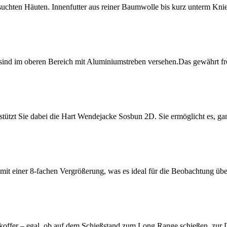
uchten Häuten. Innenfutter aus reiner Baumwolle bis kurz unterm Knie
 sind im oberen Bereich mit Aluminiumstreben versehen.Das gewährt fre
erstützt Sie dabei die Hart Wendejacke Sosbun 2D. Sie ermöglicht es,
s mit einer 8-fachen Vergrößerung, was es ideal für die Beobachtung ü
tkoffer – egal, ob auf dem Schießstand zum Long Range schießen, zur 