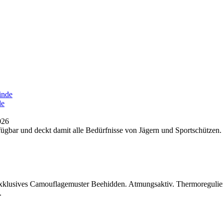
de
026
rfügbar und deckt damit alle Bedürfnisse von Jägern und Sportschütze
Exklusives Camouflagemuster Beehidden. Atmungsaktiv. Thermoregulie
.