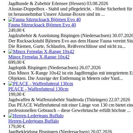
Jagdhunde & Zubehör
Erlensee (Hessen)
03.08.2026
Alustar-Doppelbox - Stabil und pflegeleicht. - Hohe Sicherheit fü
ist herausnehmbar Unsere Alustar-Boxen sind im ...
Fauna Sitzrucksack Björnen Evo 40
249,00 €
Jagdzubehör & Ausrüstung
Bispingen (Niedersachsen)
30.07.202
Der Rucksackstuhl Björnen Evo aus dem Hause Fauna vereint Sitz
Die Riemen, Gurte, Schlaufen, Reißverschlüsse und nicht zu...
Minox Fernglas X-Range 10x42
699,00 €
Jagdoptik
Bispingen (Niedersachsen)
26.07.2026
Das Minox X-Range 10x42 ist ein Jagdfernglas mit integriertem En
Objekten. Die Anzeige der Entfernung in Metern oder Yard...
PEACE - Waffenfutteral 130cm
199,00 €
Jagdwaffen & Waffenzubehör
Stadtroda (Thüringen)
22.07.2026
Das PEACE Waffenfutteral mit einer Länge von 130 cm bietet eine
professionellen Gebrauch – diese Gewehrtasche erfüllt höchste ...
Herren-Lederjeans Buffalo
179,00 €
Jagdbekleidung
Bispingen (Niedersachsen)
20.07.2026