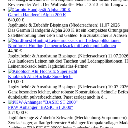
Revieren der Welt. Der Waffenkoffer Mod. 13513 ist für Langw...
Garmin Handgerät Alpha 200 K
649,00 €
Jagdhunde & Zubehör
Bispingen (Niedersachsen)
11.07.2026
Das Garmin Handgerät Alpha 200 K ist ein kompaktes Ortungsgerä
Satellitenortung über GPS und Galileo. Ein zusätzlicher 3-Achsen
Nordforest Hunting Leinenrucksack mit Lederapplikationen
44,90 €
Jagdzubehör & Ausrüstung
Bispingen (Niedersachsen)
11.07.202
Aus lautlosem Leinen mit drei Taschen und Lederapplikationen.
Leinenrucksack beim Jagdschulatlas-Partner
Knobloch Alu-Hochsitz Superleicht
619,00 €
Jagdzubehör & Ausrüstung
Bispingen (Niedersachsen)
10.07.202
Ganz besonders leichte, aber robuste Konstruktion. Schnelle Befe
dunkelgrün pulverbeschichtet. Passt zerlegt auch in d...
PKW-Anhänger "BASIC ST 2000"
3.719,00 €
Jagdfahrzeuge & Zubehör
Schwerin (Mecklenburg-Vorpommern)
Zweiachsiger, auflaufgebremster Anhänger Kompaktradlager Mad
Anhänger "BASIC ST 2000" beim Jagdschulatlas-Partner