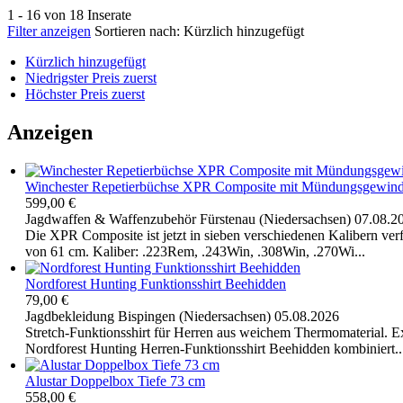
1 - 16 von 18 Inserate
Filter anzeigen
Sortieren nach:
Kürzlich hinzugefügt
Kürzlich hinzugefügt
Niedrigster Preis zuerst
Höchster Preis zuerst
Anzeigen
Winchester Repetierbüchse XPR Composite mit Mündungsgewin
599,00 €
Jagdwaffen & Waffenzubehör
Fürstenau (Niedersachsen)
07.08.2
Die XPR Composite ist jetzt in sieben verschiedenen Kalibern ve
von 61 cm. Kaliber: .223Rem, .243Win, .308Win, .270Wi...
Nordforest Hunting Funktionsshirt Beehidden
79,00 €
Jagdbekleidung
Bispingen (Niedersachsen)
05.08.2026
Stretch-Funktionsshirt für Herren aus weichem Thermomaterial. 
Nordforest Hunting Herren-Funktionsshirt Beehidden kombiniert..
Alustar Doppelbox Tiefe 73 cm
558,00 €