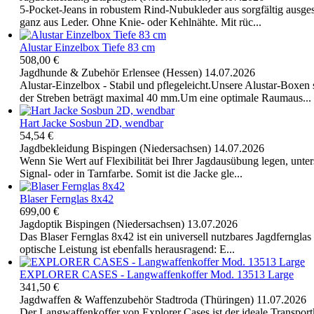
5-Pocket-Jeans in robustem Rind-Nubukleder aus sorgfältig ausges
ganz aus Leder. Ohne Knie- oder Kehlnähte. Mit rüc...
Alustar Einzelbox Tiefe 83 cm
508,00 €
Jagdhunde & Zubehör
Erlensee (Hessen)
14.07.2026
Alustar-Einzelbox - Stabil und pflegeleicht.Unsere Alustar-Boxen
der Streben beträgt maximal 40 mm.Um eine optimale Raumaus...
Hart Jacke Sosbun 2D, wendbar
54,54 €
Jagdbekleidung
Bispingen (Niedersachsen)
14.07.2026
Wenn Sie Wert auf Flexibilität bei Ihrer Jagdausübung legen, unt
Signal- oder in Tarnfarbe. Somit ist die Jacke gle...
Blaser Fernglas 8x42
699,00 €
Jagdoptik
Bispingen (Niedersachsen)
13.07.2026
Das Blaser Fernglas 8x42 ist ein universell nutzbares Jagdferngla
optische Leistung ist ebenfalls herausragend: E...
EXPLORER CASES - Langwaffenkoffer Mod. 13513 Large
341,50 €
Jagdwaffen & Waffenzubehör
Stadtroda (Thüringen)
11.07.2026
Der Langwaffenkoffer von Explorer Cases ist der ideale Transpor